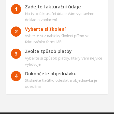
Zadejte fakturační údaje
1
Na tyto fakturační údaje Vám vystavíme
doklad o zaplacení.
Vyberte si školení
2
Vyberte si z nabídky školení přímo ve
fakturačním formuláři.
Zvolte způsob platby
3
Vyberte si způsob platby, který Vám nejvíce
vyhovuje.
Dokončete objednávku
4
Stiskněte tlačítko odeslat a objednávka je
odeslána.