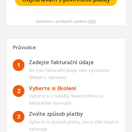
Vytvořeno v prodejním systému
FAPI
.
Průvodce:
Zadejte fakturační údaje
1
Na tyto fakturační údaje Vám vystavíme
doklad o zaplacení.
Vyberte si školení
2
Vyberte si z nabídky školení přímo ve
fakturačním formuláři.
Zvolte způsob platby
3
Vyberte si způsob platby, který Vám nejvíce
vyhovuje.