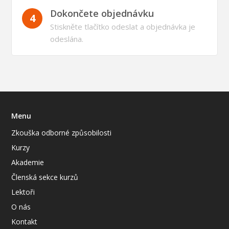
Dokončete objednávku
4
Stiskněte tlačítko odeslat a objednávka je
odeslána.
Menu
Zkouška odborné způsobilosti
Kurzy
Akademie
Členská sekce kurzů
Lektoři
O nás
Kontakt