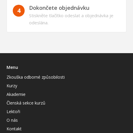
Dokončete objednávku
4
Stiskněte tlačítko odeslat a objednávka je
odeslána.
Menu
Zkouška odborné způsobilosti
Kurzy
Akademie
Členská sekce kurzů
Lektoři
O nás
Kontakt