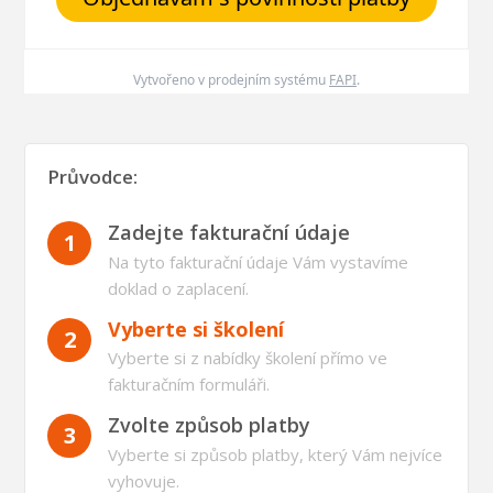
Vytvořeno v prodejním systému
FAPI
.
Průvodce:
Zadejte fakturační údaje
1
Na tyto fakturační údaje Vám vystavíme
doklad o zaplacení.
Vyberte si školení
2
Vyberte si z nabídky školení přímo ve
fakturačním formuláři.
Zvolte způsob platby
3
Vyberte si způsob platby, který Vám nejvíce
vyhovuje.